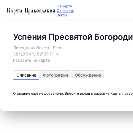
На карту
Карта Православия
О проекте
Войти
Успения Пресвятой Богороди
Липецкая область. Елец.
38°29′54″E 52°37′11″N
показать на карте
Описание
Фотографии
Обсуждение
Описание ещё не добавлено. Внесите вклад в развитие Карты прав