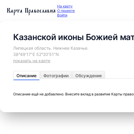
На карту
Карта Православия
О проекте
Войти
Казанской иконы Божией мат
Липецкая область. Нижнее Казачье.
38°49′17″E 52°20′51″N
показать на карте
Описание
Фотографии
Обсуждение
Описание ещё не добавлено. Внесите вклад в развитие Карты прав