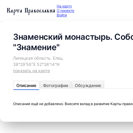
На карту
Карта Православия
О проекте
Войти
Знаменский монастырь. Соб
"Знамение"
Липецкая область. Елец.
38°29′56″E 52°38′14″N
показать на карте
Описание
Фотографии
Обсуждение
Описание ещё не добавлено. Внесите вклад в развитие Карты прав