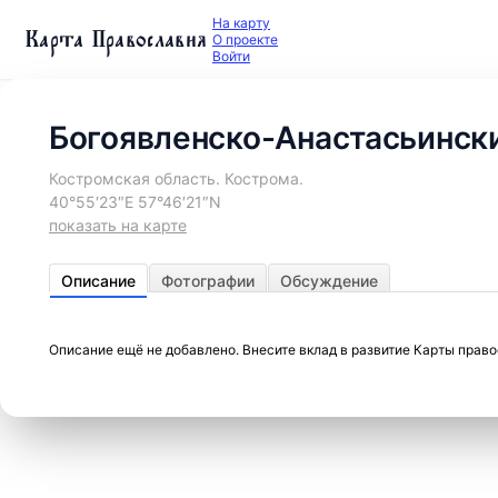
На карту
Карта Православия
О проекте
Войти
Богоявленско-Анастасьинск
Костромская область. Кострома.
40°55′23″E 57°46′21″N
показать на карте
Описание
Фотографии
Обсуждение
Описание ещё не добавлено. Внесите вклад в развитие Карты прав