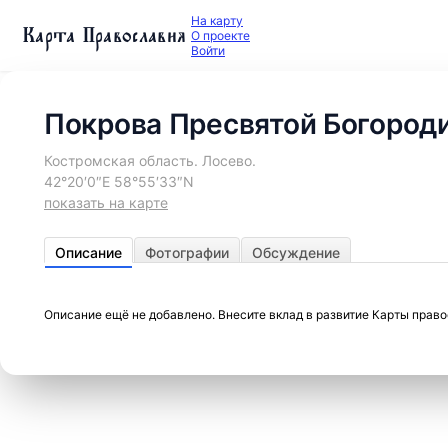
На карту
Карта Православия
О проекте
Войти
Покрова Пресвятой Богород
Костромская область. Лосево.
42°20′0″E 58°55′33″N
показать на карте
Описание
Фотографии
Обсуждение
Описание ещё не добавлено. Внесите вклад в развитие Карты прав