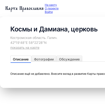
На карту
Карта Православия
О проекте
Войти
Космы и Дамиана, церковь
Костромская область. Галич.
42°19′48″E 58°22′28″N
показать на карте
Описание
Фотографии
Обсуждение
Описание ещё не добавлено. Внесите вклад в развитие Карты прав