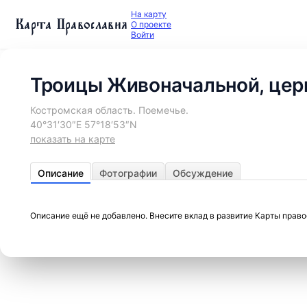
На карту
Карта Православия
О проекте
Войти
Троицы Живоначальной, цер
Костромская область. Поемечье.
40°31′30″E 57°18′53″N
показать на карте
Описание
Фотографии
Обсуждение
Описание ещё не добавлено. Внесите вклад в развитие Карты прав