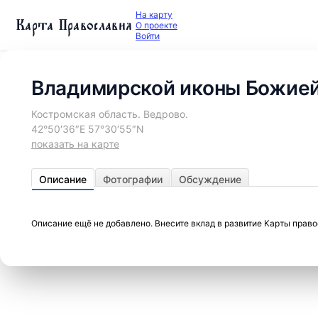
На карту
Карта Православия
О проекте
Войти
Владимирской иконы Божией
Костромская область. Ведрово.
42°50′36″E 57°30′55″N
показать на карте
Описание
Фотографии
Обсуждение
Описание ещё не добавлено. Внесите вклад в развитие Карты прав