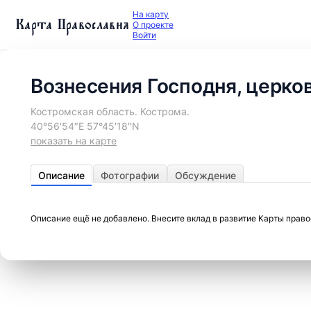
На карту
Карта Православия
О проекте
Войти
Вознесения Господня, церко
Костромская область. Кострома.
40°56′54″E 57°45′18″N
показать на карте
Описание
Фотографии
Обсуждение
Описание ещё не добавлено. Внесите вклад в развитие Карты прав