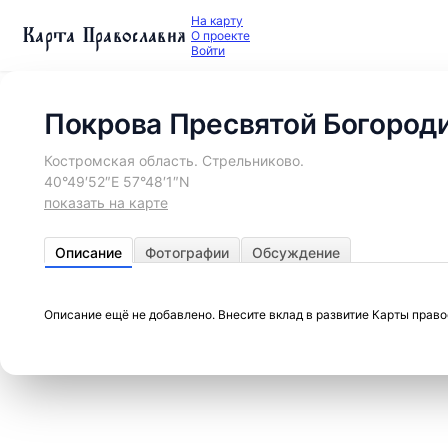
На карту
Карта Православия
О проекте
Войти
Покрова Пресвятой Богород
Костромская область. Стрельниково.
40°49′52″E 57°48′1″N
показать на карте
Описание
Фотографии
Обсуждение
Описание ещё не добавлено. Внесите вклад в развитие Карты прав