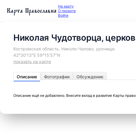
На карту
Карта Православия
О проекте
Войти
Николая Чудотворца, церков
Костромская область. Николо-Чалово, урочище.
42°30′13″E 59°15′57″N
показать на карте
Описание
Фотографии
Обсуждение
Описание ещё не добавлено. Внесите вклад в развитие Карты прав