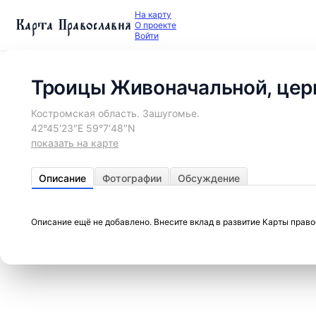
На карту
Карта Православия
О проекте
Войти
Троицы Живоначальной, цер
Костромская область. Зашугомье.
42°45′23″E 59°7′48″N
показать на карте
Описание
Фотографии
Обсуждение
Описание ещё не добавлено. Внесите вклад в развитие Карты прав