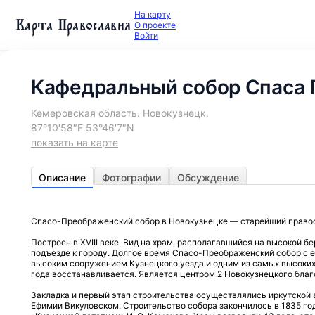
На карту
Карта Православия
О проекте
Войти
Кафедральный собор Спаса
Кемеровская область. Новокузнецк.
87°10′58″E 53°46′7″N
показать на карте
Описание
Фотографии
Обсуждение
Спасо-Преображенский собор в Новокузнецке — старейший право
Построен в XVIII веке. Вид на храм, располагавшийся на высокой б
подъезде к городу. Долгое время Спасо-Преображенский собор с 
высоким сооружением Кузнецкого уезда и одним из самых высоких в
года восстанавливается. Является центром 2 Новокузнецкого благ
Закладка и первый этап строительства осуществлялись иркутской 
Ефимии Викуловском. Строительство собора закончилось в 1835 го