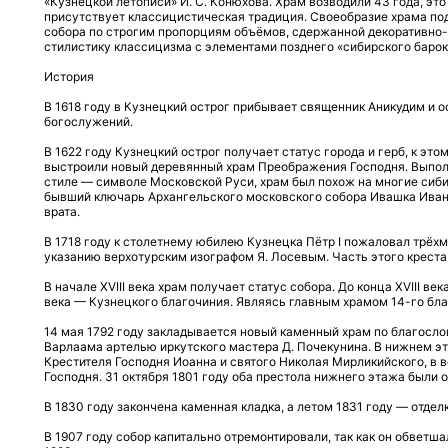
«Кузнецкой летописи» И. С. Конюхова. Храм возводили 43 года, это 
присутствует классицистическая традиция. Своеобразие храма по
собора по строгим пропорциям объёмов, сдержанной декоративно
стилистику классицизма с элементами позднего «сибирского барок
История
В 1618 году в Кузнецкий острог прибывает священник Аникудим и
богослужений.
В 1622 году Кузнецкий острог получает статус города и герб, к эт
выстроили новый деревянный храм Преображения Господня. Выпо
стиле — символе Московской Руси, храм был похож на многие сиб
бывший ключарь Архангельского московского собора Ивашка Ивано
врата.
В 1718 году к столетнему юбилею Кузнецка Пётр I пожаловал трёх
указанию верхотурским изографом Я. Лосевым. Часть этого креста
В начале XVIII века храм получает статус собора. До конца XVIII ве
века — Кузнецкого благочиния. Являясь главным храмом 14-го бла
14 мая 1792 году закладывается новый каменный храм по благосл
Варлаама артелью иркутского мастера Д. Почекунина. В нижнем э
Крестителя Господня Иоанна и святого Николая Мирликийского, в
Господня. 31 октября 1801 году оба престола нижнего этажа был
В 1830 году закончена каменная кладка, а летом 1831 году — отдел
В 1907 году собор капитально отремонтировали, так как он обветш