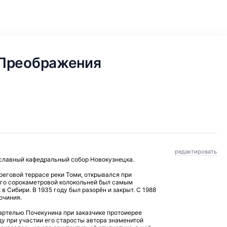
 Преображения
редактировать
славный кафедральный собор Новокузнецка.
ереговой террасе реки Томи, открывался при
его сорокаметровой колокольней был самым
 Сибири. В 1935 году был разорён и закрыт. С 1988
очиния.
артелью Почекунина при заказчике протоиерее
ду при участии его старосты автора знаменитой