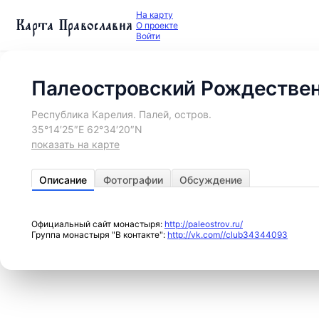
На карту
Карта Православия
О проекте
Войти
Палеостровский Рождестве
Республика Карелия. Палей, остров.
35°14′25″E 62°34′20″N
показать на карте
Описание
Фотографии
Обсуждение
Официальный сайт монастыря:
http://paleostrov.ru/
Группа монастыря "В контакте":
http://vk.com//club34344093