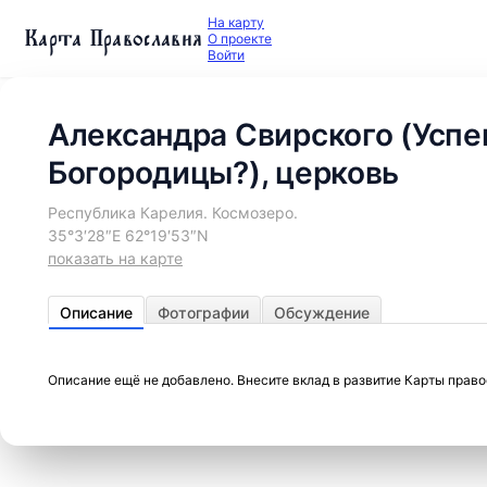
На карту
Карта Православия
О проекте
Войти
Александра Свирского (Успе
Богородицы?), церковь
Республика Карелия. Космозеро.
35°3′28″E 62°19′53″N
показать на карте
Описание
Фотографии
Обсуждение
Описание ещё не добавлено. Внесите вклад в развитие Карты прав