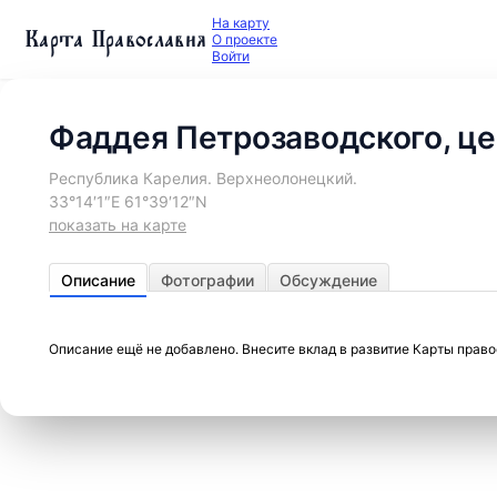
На карту
Карта Православия
О проекте
Войти
Фаддея Петрозаводского, ц
Республика Карелия. Верхнеолонецкий.
33°14′1″E 61°39′12″N
показать на карте
Описание
Фотографии
Обсуждение
Описание ещё не добавлено. Внесите вклад в развитие Карты прав