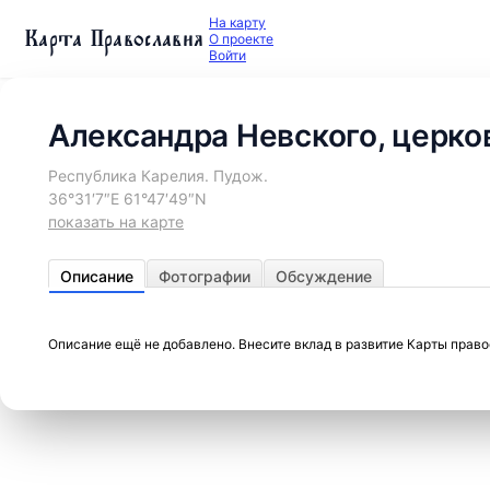
На карту
Карта Православия
О проекте
Войти
Александра Невского, церко
Республика Карелия. Пудож.
36°31′7″E 61°47′49″N
показать на карте
Описание
Фотографии
Обсуждение
Описание ещё не добавлено. Внесите вклад в развитие Карты прав