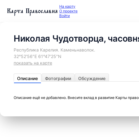
На карту
Карта Православия
О проекте
Войти
Николая Чудотворца, часовн
Республика Карелия. Каменьнаволок.
32°52′56″E 61°47′25″N
показать на карте
Описание
Фотографии
Обсуждение
Описание ещё не добавлено. Внесите вклад в развитие Карты прав