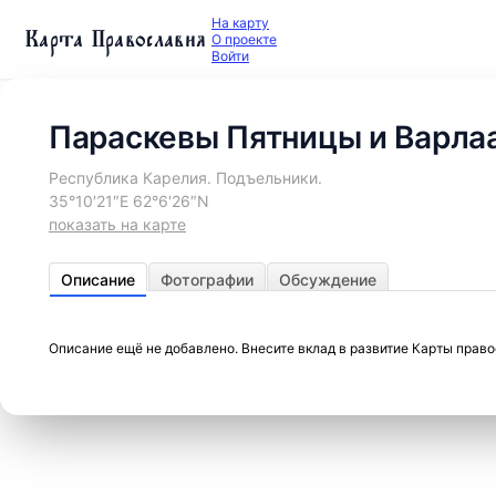
На карту
Карта Православия
О проекте
Войти
Параскевы Пятницы и Варлаа
Республика Карелия. Подъельники.
35°10′21″E 62°6′26″N
показать на карте
Описание
Фотографии
Обсуждение
Описание ещё не добавлено. Внесите вклад в развитие Карты прав