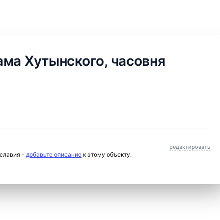
ма Хутынского, часовня
редактировать
ославия -
добавьте описание
к этому объекту.