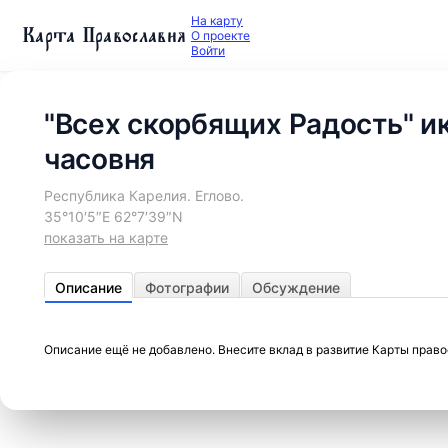
На карту
Карта Православия
О проекте
Войти
"Всех скорбящих Радость" и
часовня
Республика Карелия. Еглово.
35°10′5″E 62°7′39″N
показать на карте
Описание
Фотографии
Обсуждение
Описание ещё не добавлено. Внесите вклад в развитие Карты прав