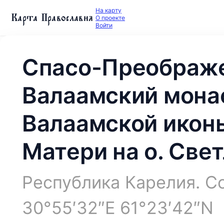
На карту
Карта Православия
О проекте
Войти
Спасо-Преображ
Валаамский мона
Валаамской икон
Матери на о. Све
Республика Карелия. Со
30°55′32″E 61°23′42″N