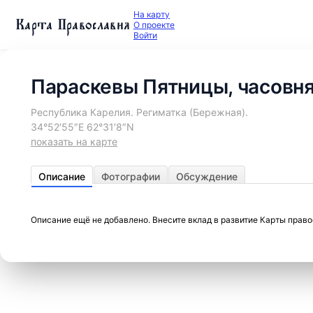
На карту
Карта Православия
О проекте
Войти
Параскевы Пятницы, часовн
Республика Карелия. Региматка (Бережная).
34°52′55″E 62°31′8″N
показать на карте
Описание
Фотографии
Обсуждение
Описание ещё не добавлено. Внесите вклад в развитие Карты прав