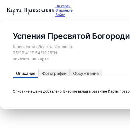
На карту
Карта Православия
О проекте
Войти
Успения Пресвятой Богороди
Калужская область. Фролово.
35°19′41″E 54°12′28″N
показать на карте
Описание
Фотографии
Обсуждение
Описание ещё не добавлено. Внесите вклад в развитие Карты прав