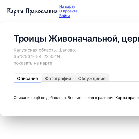
На карту
Карта Православия
О проекте
Войти
Троицы Живоначальной, цер
Калужская область. Шалово.
35°8′53″E 54°22′35″N
показать на карте
Описание
Фотографии
Обсуждение
Описание ещё не добавлено. Внесите вклад в развитие Карты прав