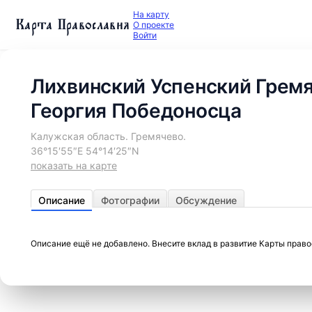
На карту
Карта Православия
О проекте
Войти
Лихвинский Успенский Грем
Георгия Победоносца
Калужская область. Гремячево.
36°15′55″E 54°14′25″N
показать на карте
Описание
Фотографии
Обсуждение
Описание ещё не добавлено. Внесите вклад в развитие Карты прав