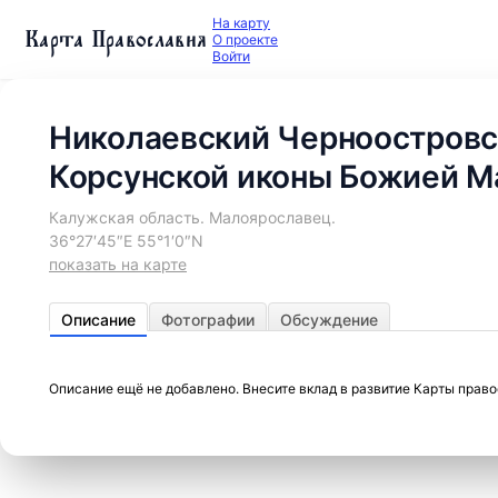
На карту
Карта Православия
О проекте
Войти
Николаевский Черноостровс
Корсунской иконы Божией М
Калужская область. Малоярославец.
36°27′45″E 55°1′0″N
показать на карте
Описание
Фотографии
Обсуждение
Описание ещё не добавлено. Внесите вклад в развитие Карты прав