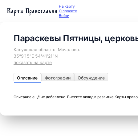
На карту
Карта Православия
О проекте
Войти
Параскевы Пятницы, церков
Калужская область. Мочалово.
35°9′15″E 54°41′21″N
показать на карте
Описание
Фотографии
Обсуждение
Описание ещё не добавлено. Внесите вклад в развитие Карты прав