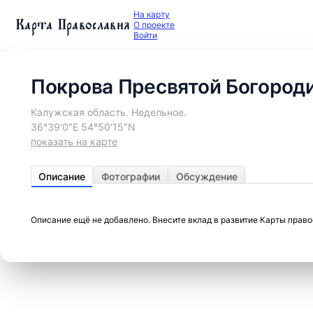
На карту
Карта Православия
О проекте
Войти
Покрова Пресвятой Богород
Калужская область. Недельное.
36°39′0″E 54°50′15″N
показать на карте
Описание
Фотографии
Обсуждение
Описание ещё не добавлено. Внесите вклад в развитие Карты прав