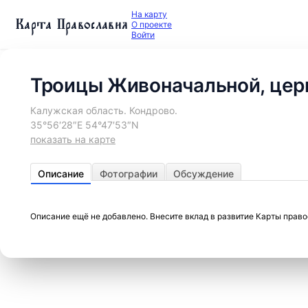
На карту
Карта Православия
О проекте
Войти
Троицы Живоначальной, цер
Калужская область. Кондрово.
35°56′28″E 54°47′53″N
показать на карте
Описание
Фотографии
Обсуждение
Описание ещё не добавлено. Внесите вклад в развитие Карты прав