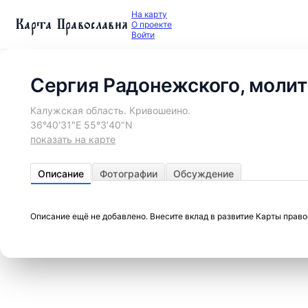
На карту
Карта Православия
О проекте
Войти
Сергия Радонежского, моли
Калужская область. Кривошеино.
36°40′31″E 55°3′40″N
показать на карте
Описание
Фотографии
Обсуждение
Описание ещё не добавлено. Внесите вклад в развитие Карты прав