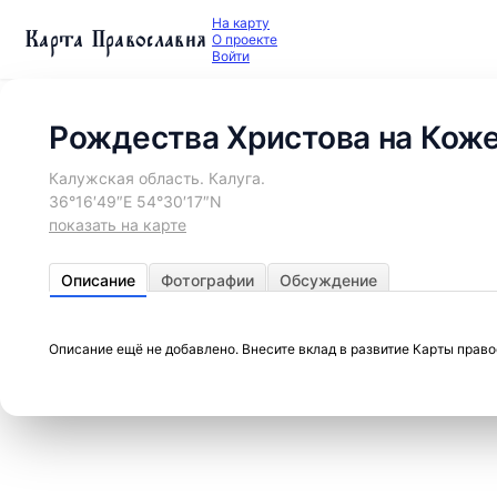
На карту
Карта Православия
О проекте
Войти
Рождества Христова на Коже
Калужская область. Калуга.
36°16′49″E 54°30′17″N
показать на карте
Описание
Фотографии
Обсуждение
Описание ещё не добавлено. Внесите вклад в развитие Карты прав