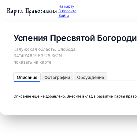
На карту
Карта Православия
О проекте
Войти
Успения Пресвятой Богороди
Калужская область. Слобода.
34°49′46″E 53°28′36″N
показать на карте
Описание
Фотографии
Обсуждение
Описание ещё не добавлено. Внесите вклад в развитие Карты прав