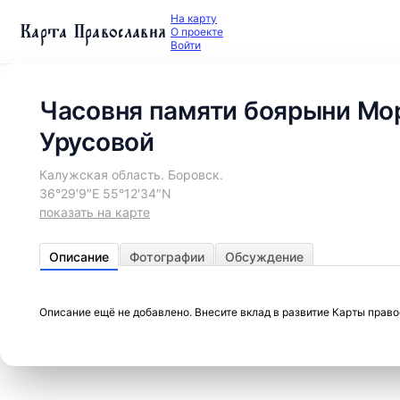
На карту
Карта Православия
О проекте
Войти
Часовня памяти боярыни Мор
Урусовой
Калужская область. Боровск.
36°29′9″E 55°12′34″N
показать на карте
Описание
Фотографии
Обсуждение
Описание ещё не добавлено. Внесите вклад в развитие Карты прав