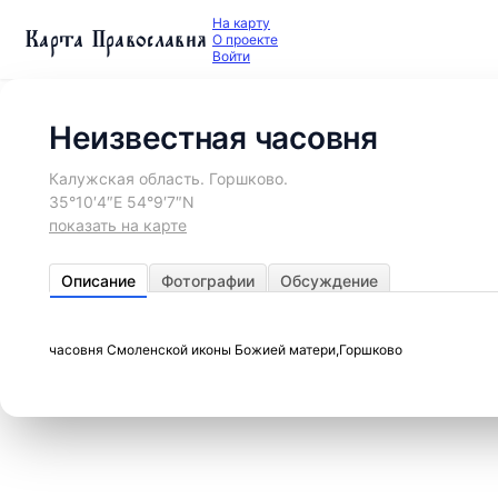
На карту
Карта Православия
О проекте
Войти
Неизвестная часовня
Калужская область. Горшково.
35°10′4″E 54°9′7″N
показать на карте
Описание
Фотографии
Обсуждение
часовня Смоленской иконы Божией матери,Горшково