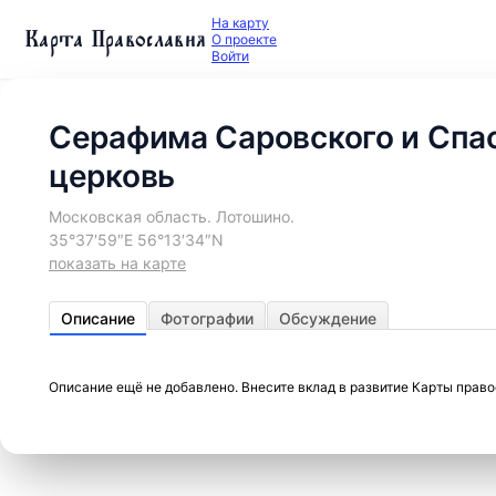
На карту
Карта Православия
О проекте
Войти
Серафима Саровского и Спа
церковь
Московская область. Лотошино.
35°37′59″E 56°13′34″N
показать на карте
Описание
Фотографии
Обсуждение
Описание ещё не добавлено. Внесите вклад в развитие Карты прав