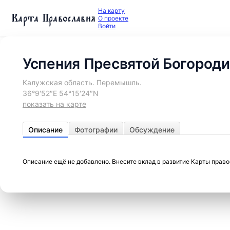
На карту
Карта Православия
О проекте
Войти
Успения Пресвятой Богороди
Калужская область. Перемышль.
36°9′52″E 54°15′24″N
показать на карте
Описание
Фотографии
Обсуждение
Описание ещё не добавлено. Внесите вклад в развитие Карты прав