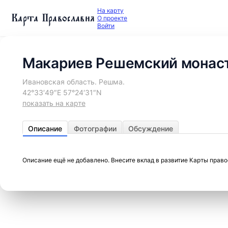
На карту
Карта Православия
О проекте
Войти
Макариев Решемский монас
Ивановская область. Решма.
42°33′49″E 57°24′31″N
показать на карте
Описание
Фотографии
Обсуждение
Описание ещё не добавлено. Внесите вклад в развитие Карты прав