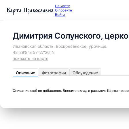
На карту
Карта Православия
О проекте
Войти
Димитрия Солунского, церко
Ивановская область. Воскресенское, урочище.
42°29′9″E 57°27′26″N
показать на карте
Описание
Фотографии
Обсуждение
Описание ещё не добавлено. Внесите вклад в развитие Карты прав