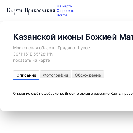
На карту
Карта Православия
О проекте
Войти
Казанской иконы Божией Мат
Московская область. Гридино-Шувое.
39°1′16″E 55°28′1″N
показать на карте
Описание
Фотографии
Обсуждение
Описание ещё не добавлено. Внесите вклад в развитие Карты прав