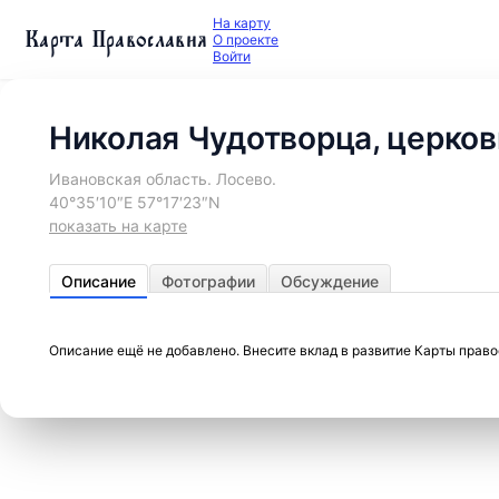
На карту
Карта Православия
О проекте
Войти
Николая Чудотворца, церков
Ивановская область. Лосево.
40°35′10″E 57°17′23″N
показать на карте
Описание
Фотографии
Обсуждение
Описание ещё не добавлено. Внесите вклад в развитие Карты прав