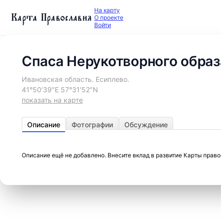
На карту
Карта Православия
О проекте
Войти
Спаса Нерукотворного образ
Ивановская область. Есиплево.
41°50′39″E 57°31′52″N
показать на карте
Описание
Фотографии
Обсуждение
Описание ещё не добавлено. Внесите вклад в развитие Карты прав