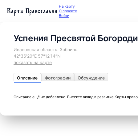
На карту
Карта Православия
О проекте
Войти
Успения Пресвятой Богороди
Ивановская область. Зобнино.
42°36′20″E 57°12′14″N
показать на карте
Описание
Фотографии
Обсуждение
Описание ещё не добавлено. Внесите вклад в развитие Карты прав