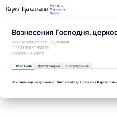
На карту
Карта Православия
О проекте
Войти
Вознесения Господня, церко
Ивановская область. Фурманов.
41°7′31″E 57°14′23″N
показать на карте
Описание
Фотографии
Обсуждение
Описание ещё не добавлено. Внесите вклад в развитие Карты прав