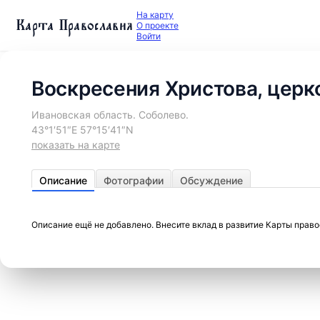
На карту
Карта Православия
О проекте
Войти
Воскресения Христова, церк
Ивановская область. Соболево.
43°1′51″E 57°15′41″N
показать на карте
Описание
Фотографии
Обсуждение
Описание ещё не добавлено. Внесите вклад в развитие Карты прав