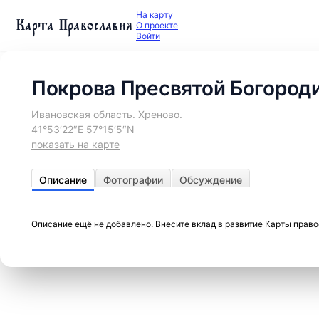
На карту
Карта Православия
О проекте
Войти
Покрова Пресвятой Богород
Ивановская область. Хреново.
41°53′22″E 57°15′5″N
показать на карте
Описание
Фотографии
Обсуждение
Описание ещё не добавлено. Внесите вклад в развитие Карты прав