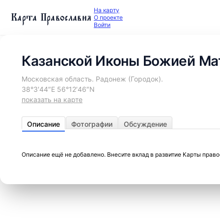
На карту
Карта Православия
О проекте
Войти
Казанской Иконы Божией Мат
Московская область. Радонеж (Городок).
38°3′44″E 56°12′46″N
показать на карте
Описание
Фотографии
Обсуждение
Описание ещё не добавлено. Внесите вклад в развитие Карты прав