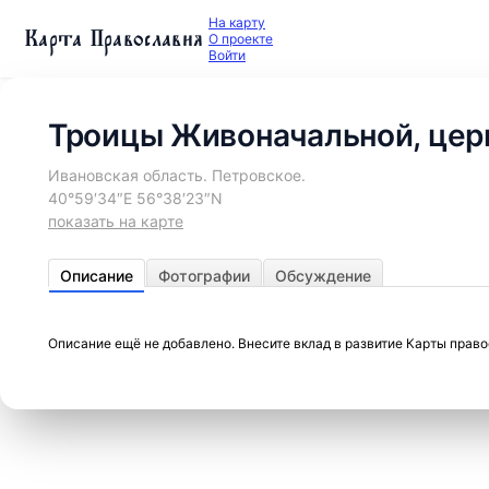
На карту
Карта Православия
О проекте
Войти
Троицы Живоначальной, цер
Ивановская область. Петровское.
40°59′34″E 56°38′23″N
показать на карте
Описание
Фотографии
Обсуждение
Описание ещё не добавлено. Внесите вклад в развитие Карты прав