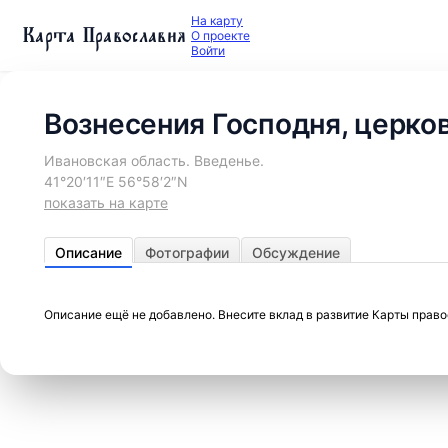
На карту
Карта Православия
О проекте
Войти
Вознесения Господня, церко
Ивановская область. Введенье.
41°20′11″E 56°58′2″N
показать на карте
Описание
Фотографии
Обсуждение
Описание ещё не добавлено. Внесите вклад в развитие Карты прав