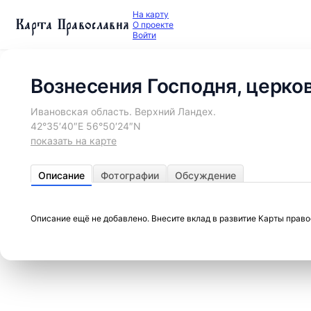
На карту
Карта Православия
О проекте
Войти
Вознесения Господня, церко
Ивановская область. Верхний Ландех.
42°35′40″E 56°50′24″N
показать на карте
Описание
Фотографии
Обсуждение
Описание ещё не добавлено. Внесите вклад в развитие Карты прав