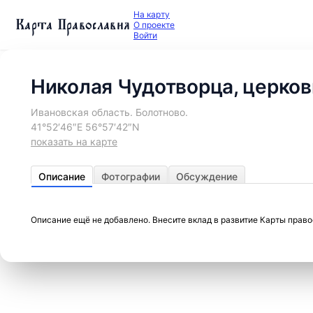
На карту
Карта Православия
О проекте
Войти
Николая Чудотворца, церков
Ивановская область. Болотново.
41°52′46″E 56°57′42″N
показать на карте
Описание
Фотографии
Обсуждение
Описание ещё не добавлено. Внесите вклад в развитие Карты прав